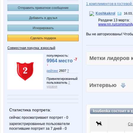
1 комплиментов в гостевой 
Отправить приватное сообщение
Koshkakrol
16.03.
Добавить в друзья
Раздачи 13 марта:
www.nn.ru/community
Игнорировать
Вы не авторизованы! Чтоб
Сделать подарок
Совместная покупка: взрослый
популярность:
Метки лидеров
-7
9964 место
↓
рейтинг
2607
?
Привилегированный
пользователь
2
Интервью
уровня
Статистика портрета:
ksu6enka состоит в
сейчас просматривают портрет - 0
зарегистрированные пользователи
Со
посетившие портрет за 7 дней - 0