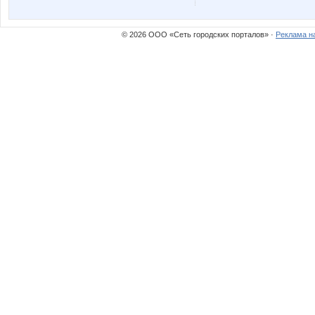
Кр@шеная блондинка
Кр
© 2026 ООО «Сеть городских порталов» ·
Реклама н
Взрвыная Леди
ШаГаН