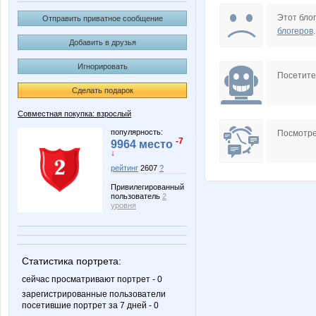
Lusien
Mansuri
Этот блог
Отправить приватное сообщение
блогеров
.
Добавить в друзья
Игнорировать
Sasha47
Wisp@
Посетит
Сделать подарок
Совместная покупка: взрослый
guv
julia-de
популярность:
Посмотре
-7
9964 место
↓
рейтинг
2607
?
Привилегированный
nastenka16
natylek
пользователь
2
уровня
морковкИ
Анну
Статистика портрета:
сейчас просматривают портрет - 0
зарегистрированные пользователи
посетившие портрет за 7 дней - 0